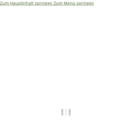
Zum Hauptinhalt springen
Zum Menü springen
Ja – ich würde es etwas kompakter machen. Weniger Text,
dafür größere Aussagen. So bleibt es auf einen Blick
erfassbar: ```html
🌴
🏖️ Betriebsferien 08.08. –
19.08.2026
✅ Shop • Bestellungen • Versand laufen wie
gewohnt weiter
📧
E-Mails beantworten wir während der
Betriebsferien mit etwas Verzögerung.
🔧 Technische Hilfe (Mo–Fr · 09:00–14:00
Uhr)