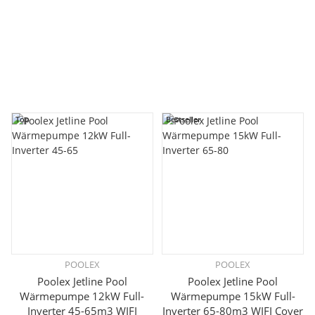
Poolex Silverline 12kW Wärmepumpe Full Inverter WIFI
Abdeckung Poolheizung
1.752,45 €
*
Lieferzeit:
10 - 12 Werktage
innerhalb Deutschland
Top
Bestseller
POOLEX
POOLEX
Poolex Jetline Pool
Poolex Jetline Pool
Wärmepumpe 12kW Full-
Wärmepumpe 15kW Full-
Inverter 45-65m3 WIFI
Inverter 65-80m3 WIFI Cover