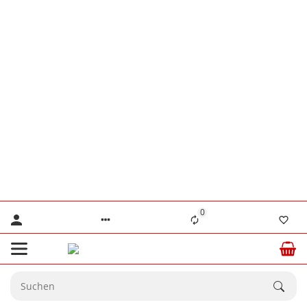
👨‍🔧 Herr Lennertz
+49 (0) 176 / 555 586 69
👨‍🔧 Herr Stanke
+49 (0) 176 / 466 646 35
⚠️ Nur für dringende technische Anliegen.
💙 Ab dem
20.08.2026
sind wir wieder
☀️
vollständig für Sie da.
0