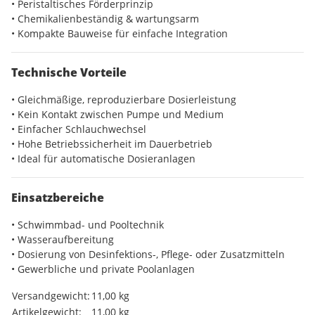
• Peristaltisches Förderprinzip
• Chemikalienbeständig & wartungsarm
• Kompakte Bauweise für einfache Integration
Technische Vorteile
• Gleichmäßige, reproduzierbare Dosierleistung
• Kein Kontakt zwischen Pumpe und Medium
• Einfacher Schlauchwechsel
• Hohe Betriebssicherheit im Dauerbetrieb
• Ideal für automatische Dosieranlagen
Einsatzbereiche
• Schwimmbad- und Pooltechnik
• Wasseraufbereitung
• Dosierung von Desinfektions-, Pflege- oder Zusatzmitteln
• Gewerbliche und private Poolanlagen
Produkteigenschaft
Wert
Versandgewicht:
11,00 kg
Artikelgewicht:
11,00
kg