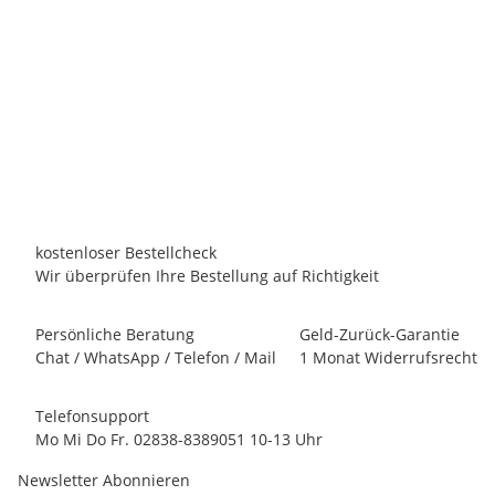
POOLSTAR
Poolex Jet Pro Wärmepumpe – Nachhaltige & Leise
Poolheizung | 7,5kW
2.567,00 €
*
Persönliches Angebot anfordern!
Lieferzeit:
10 - 12 Werktage
innerhalb Deutschland
kostenloser Bestellcheck
Wir überprüfen Ihre Bestellung auf Richtigkeit
Persönliche Beratung
Geld-Zurück-Garantie
Chat / WhatsApp / Telefon / Mail
1 Monat Widerrufsrecht
Telefonsupport
Mo Mi Do Fr. 02838-8389051 10-13 Uhr
Newsletter Abonnieren