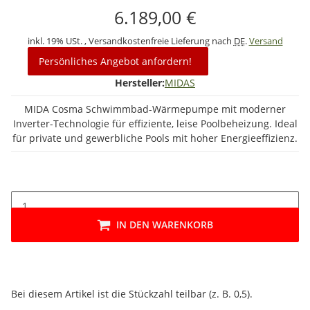
6.189,00 €
inkl. 19% USt. , Versandkostenfreie Lieferung nach
DE
.
Versand
Persönliches Angebot anfordern!
Hersteller:
MIDAS
MIDA Cosma Schwimmbad-Wärmepumpe mit moderner
Inverter-Technologie für effiziente, leise Poolbeheizung. Ideal
für private und gewerbliche Pools mit hoher Energieeffizienz.
IN DEN WARENKORB
x
Bei diesem Artikel ist die Stückzahl teilbar (z. B. 0,5).