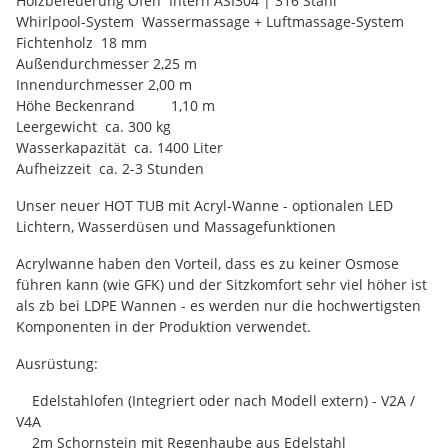
Holzbefeuerung Ofen Intern ASI304 | 316 Stahl
Whirlpool-System Wassermassage + Luftmassage-System
Fichtenholz 18 mm
Außendurchmesser 2,25 m
Innendurchmesser 2,00 m
Höhe Beckenrand 1,10 m
Leergewicht ca. 300 kg
Wasserkapazität ca. 1400 Liter
Aufheizzeit ca. 2-3 Stunden
Unser neuer HOT TUB mit Acryl-Wanne - optionalen LED
Lichtern, Wasserdüsen und Massagefunktionen
Acrylwanne haben den Vorteil, dass es zu keiner Osmose
führen kann (wie GFK) und der Sitzkomfort sehr viel höher ist
als zb bei LDPE Wannen - es werden nur die hochwertigsten
Komponenten in der Produktion verwendet.
Ausrüstung:
Edelstahlofen (Integriert oder nach Modell extern) - V2A /
V4A
2m Schornstein mit Regenhaube aus Edelstahl