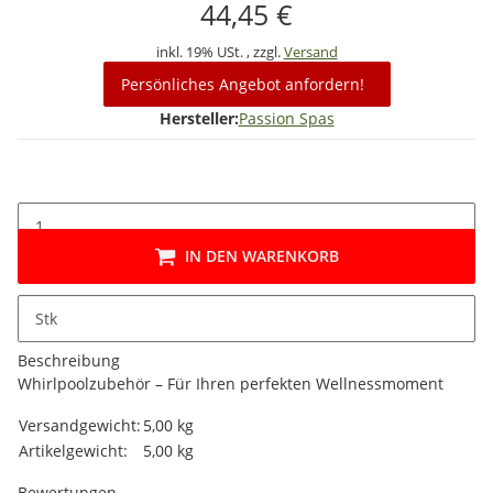
44,45 €
inkl. 19% USt. , zzgl.
Versand
Persönliches Angebot anfordern!
Hersteller:
Passion Spas
IN DEN WARENKORB
Stk
Beschreibung
Whirlpoolzubehör – Für Ihren perfekten Wellnessmoment
Produkteigenschaft
Wert
Versandgewicht:
5,00 kg
Artikelgewicht:
5,00
kg
Bewertungen