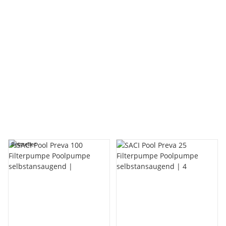
SACI
SACI Pool Preva 75 Filterpumpe Poolpumpe
selbstansaugend | 12m³/h
329,00 €
*
Lieferzeit:
8 - 10 Werktage
innerhalb Deutschland
Bestseller