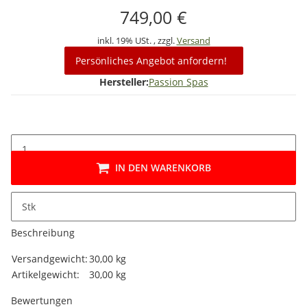
749,00 €
inkl. 19% USt. , zzgl.
Versand
Persönliches Angebot anfordern!
Hersteller:
Passion Spas
IN DEN WARENKORB
Stk
Beschreibung
Produkteigenschaft
Wert
Versandgewicht:
30,00 kg
Artikelgewicht:
30,00
kg
Bewertungen