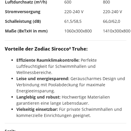
Luftdurchsatz (m³/h)
600
800
Stromversorgung
220-240 V
220-240 V
Schalleistung (dB)
61,5/58,5
66,0/62,0
Maße (BxTxH in mm)
1060x300x800
1410x300x800
Vorteile der Zodiac Sirocco² Truhe:
Effiziente Raumklimakontrolle:
Perfekte
Luftfeuchtigkeit für Schwimmhallen und
Wellnessbereiche.
Leise und energiesparend:
Geräuscharmes Design und
Verbindung mit Poolabdeckung für maximale
Energieeinsparung.
Langlebig und robust:
Hochwertige Materialien
garantieren eine lange Lebensdauer.
Vielseitig einsetzbar:
Für private Schwimmhallen und
kommerzielle Einrichtungen geeignet.