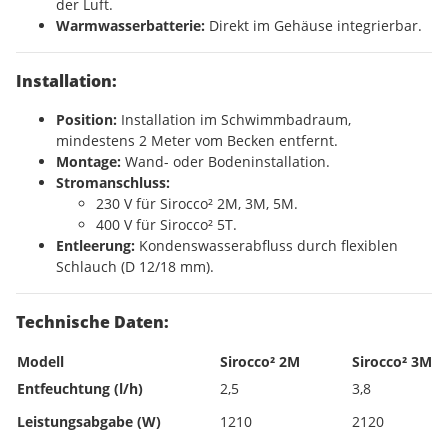
der Luft.
Warmwasserbatterie:
Direkt im Gehäuse integrierbar.
Installation:
Position:
Installation im Schwimmbadraum,
mindestens 2 Meter vom Becken entfernt.
Montage:
Wand- oder Bodeninstallation.
Stromanschluss:
230 V für Sirocco² 2M, 3M, 5M.
400 V für Sirocco² 5T.
Entleerung:
Kondenswasserabfluss durch flexiblen
Schlauch (D 12/18 mm).
Technische Daten:
Modell
Sirocco² 2M
Sirocco² 3M
Entfeuchtung (l/h)
2,5
3,8
Leistungsabgabe (W)
1210
2120