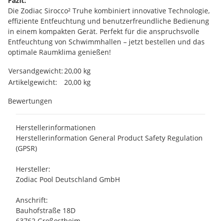
Fazit:
Die Zodiac Sirocco² Truhe kombiniert innovative Technologie,
effiziente Entfeuchtung und benutzerfreundliche Bedienung
in einem kompakten Gerät. Perfekt für die anspruchsvolle
Entfeuchtung von Schwimmhallen – jetzt bestellen und das
optimale Raumklima genießen!
Produkteigenschaft
Wert
Versandgewicht:
20,00 kg
Artikelgewicht:
20,00
kg
Bewertungen
Herstellerinformationen
Herstellerinformation General Product Safety Regulation
(GPSR)
Hersteller:
Zodiac Pool Deutschland GmbH
Anschrift:
Bauhofstraße 18D
63762 Großostheim