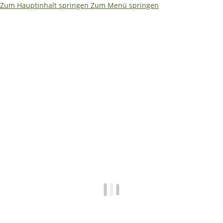
Zum Hauptinhalt springen
Zum Menü springen
Ja – ich würde es etwas kompakter machen. Weniger Text,
dafür größere Aussagen. So bleibt es auf einen Blick
erfassbar: ```html
🌴
🏖️ Betriebsferien 08.08. –
19.08.2026
✅ Shop • Bestellungen • Versand laufen wie
gewohnt weiter
📧
E-Mails beantworten wir während der
Betriebsferien mit etwas Verzögerung.
🔧 Technische Hilfe (Mo–Fr · 09:00–14:00
Uhr)