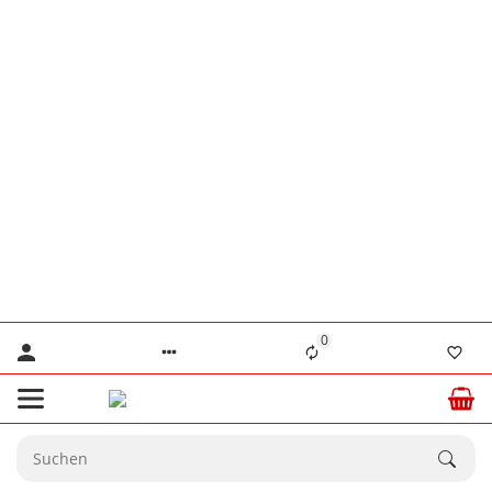
👨‍🔧 Herr Lennertz
+49 (0) 176 / 555 586 69
👨‍🔧 Herr Stanke
+49 (0) 176 / 466 646 35
⚠️ Nur für dringende technische Anliegen.
💙 Ab dem
20.08.2026
sind wir wieder
☀️
vollständig für Sie da.
0