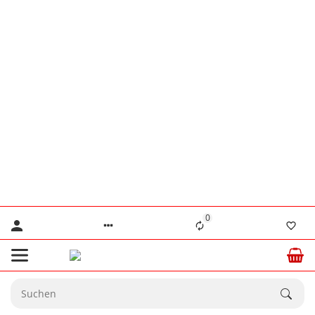
👨‍🔧 Herr Lennertz
+49 (0) 176 / 555 586 69
👨‍🔧 Herr Stanke
+49 (0) 176 / 466 646 35
⚠️ Nur für dringende technische Anliegen.
💙 Ab dem
20.08.2026
sind wir wieder
☀️
vollständig für Sie da.
0