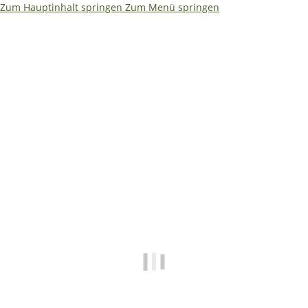
Zum Hauptinhalt springen
Zum Menü springen
Ja – ich würde es etwas kompakter machen. Weniger Text,
dafür größere Aussagen. So bleibt es auf einen Blick
erfassbar: ```html
🌴
🏖️ Betriebsferien 08.08. –
19.08.2026
✅ Shop • Bestellungen • Versand laufen wie
gewohnt weiter
📧
E-Mails beantworten wir während der
Betriebsferien mit etwas Verzögerung.
🔧 Technische Hilfe (Mo–Fr · 09:00–14:00
Uhr)