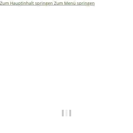
Zum Hauptinhalt springen
Zum Menü springen
Ja – ich würde es etwas kompakter machen. Weniger Text,
dafür größere Aussagen. So bleibt es auf einen Blick
erfassbar: ```html
🌴
🏖️ Betriebsferien 08.08. –
19.08.2026
✅ Shop • Bestellungen • Versand laufen wie
gewohnt weiter
📧
E-Mails beantworten wir während der
Betriebsferien mit etwas Verzögerung.
🔧 Technische Hilfe (Mo–Fr · 09:00–14:00
Uhr)