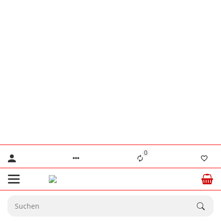
👨‍🔧 Herr Lennertz
+49 (0) 176 / 555 586 69
👨‍🔧 Herr Stanke
+49 (0) 176 / 466 646 35
⚠️ Nur für dringende technische Anliegen.
💙 Ab dem
20.08.2026
sind wir wieder
☀️
vollständig für Sie da.
0