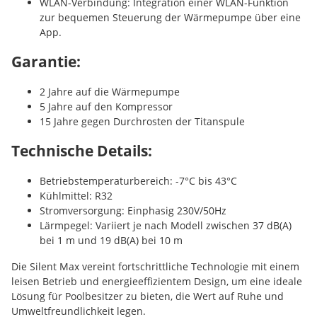
WLAN-Verbindung:
Integration einer WLAN-Funktion
zur bequemen Steuerung der Wärmepumpe über eine
App.
Garantie:
2 Jahre
auf die Wärmepumpe
5 Jahre
auf den Kompressor
15 Jahre
gegen Durchrosten der Titanspule
Technische Details:
Betriebstemperaturbereich:
-7°C bis 43°C
Kühlmittel:
R32
Stromversorgung:
Einphasig 230V/50Hz
Lärmpegel:
Variiert je nach Modell zwischen 37 dB(A)
bei 1 m und 19 dB(A) bei 10 m
Die Silent Max vereint fortschrittliche Technologie mit einem
leisen Betrieb und energieeffizientem Design, um eine ideale
Lösung für Poolbesitzer zu bieten, die Wert auf Ruhe und
Umweltfreundlichkeit legen.