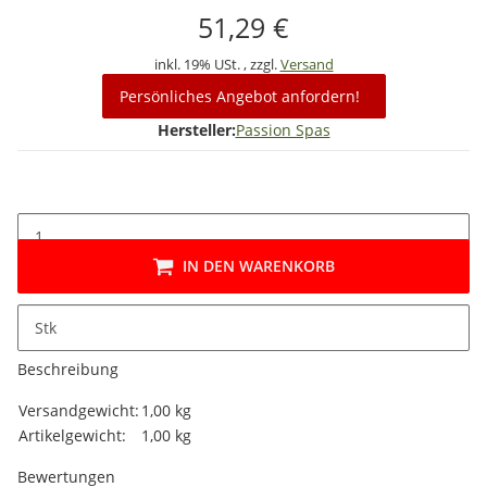
51,29 €
inkl. 19% USt. , zzgl.
Versand
Persönliches Angebot anfordern!
Hersteller:
Passion Spas
IN DEN WARENKORB
Stk
Beschreibung
Produkteigenschaft
Wert
Versandgewicht:
1,00 kg
Artikelgewicht:
1,00
kg
Bewertungen