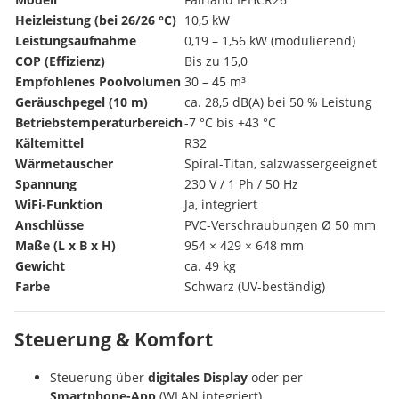
Heizleistung (bei 26/26 °C)
10,5 kW
Leistungsaufnahme
0,19 – 1,56 kW (modulierend)
COP (Effizienz)
Bis zu 15,0
Empfohlenes Poolvolumen
30 – 45 m³
Geräuschpegel (10 m)
ca. 28,5 dB(A) bei 50 % Leistung
Betriebstemperaturbereich
-7 °C bis +43 °C
Kältemittel
R32
Wärmetauscher
Spiral-Titan, salzwassergeeignet
Spannung
230 V / 1 Ph / 50 Hz
WiFi-Funktion
Ja, integriert
Anschlüsse
PVC-Verschraubungen Ø 50 mm
Maße (L x B x H)
954 × 429 × 648 mm
Gewicht
ca. 49 kg
Farbe
Schwarz (UV-beständig)
Steuerung & Komfort
Steuerung über
digitales Display
oder per
Smartphone-App
(WLAN integriert)