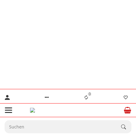
👨‍🔧 Herr Lennertz
+49 (0) 176 / 555 586 69
👨‍🔧 Herr Stanke
+49 (0) 176 / 466 646 35
⚠️ Nur für dringende technische Anliegen.
💙 Ab dem
20.08.2026
sind wir wieder
☀️
vollständig für Sie da.
0