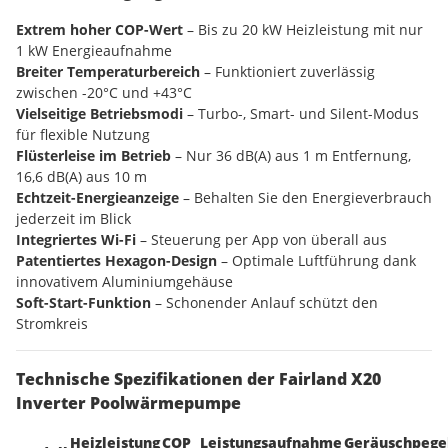
Extrem hoher COP-Wert
– Bis zu 20 kW Heizleistung mit nur
1 kW Energieaufnahme
Breiter Temperaturbereich
– Funktioniert zuverlässig
zwischen -20°C und +43°C
Vielseitige Betriebsmodi
– Turbo-, Smart- und Silent-Modus
für flexible Nutzung
Flüsterleise im Betrieb
– Nur 36 dB(A) aus 1 m Entfernung,
16,6 dB(A) aus 10 m
Echtzeit-Energieanzeige
– Behalten Sie den Energieverbrauch
jederzeit im Blick
Integriertes Wi-Fi
– Steuerung per App von überall aus
Patentiertes Hexagon-Design
– Optimale Luftführung dank
innovativem Aluminiumgehäuse
Soft-Start-Funktion
– Schonender Anlauf schützt den
Stromkreis
Technische Spezifikationen der Fairland X20
Inverter Poolwärmepumpe
Heizleistung
COP
Leistungsaufnahme
Geräuschpege