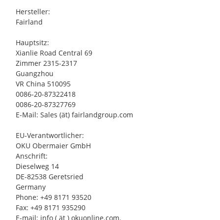
Hersteller:
Fairland
Hauptsitz:
Xianlie Road Central 69
Zimmer 2315-2317
Guangzhou
VR China 510095
0086-20-87322418
0086-20-87327769
E-Mail: Sales (ät) fairlandgroup.com
EU-Verantwortlicher:
OKU Obermaier GmbH
Anschrift:
Dieselweg 14
DE-82538 Geretsried
Germany
Phone: +49 8171 93520
Fax: +49 8171 935290
E-mail: info ( ät ) okuonline.com.