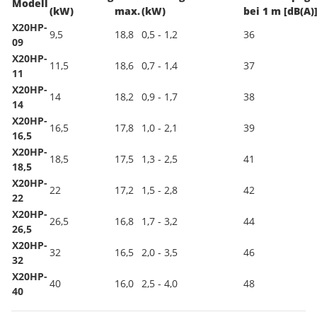
Modell
(kW)
max.
(kW)
bei 1 m [dB(A)
X20HP-
9,5
18,8
0,5 - 1,2
36
09
X20HP-
11,5
18,6
0,7 - 1,4
37
11
X20HP-
14
18,2
0,9 - 1,7
38
14
X20HP-
16,5
17,8
1,0 - 2,1
39
16,5
X20HP-
18,5
17,5
1,3 - 2,5
41
18,5
X20HP-
22
17,2
1,5 - 2,8
42
22
X20HP-
26,5
16,8
1,7 - 3,2
44
26,5
X20HP-
32
16,5
2,0 - 3,5
46
32
X20HP-
40
16,0
2,5 - 4,0
48
40