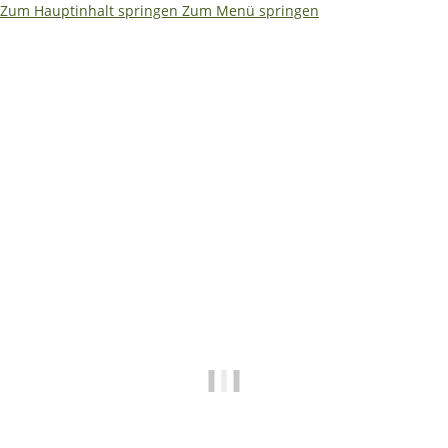
Zum Hauptinhalt springen
Zum Menü springen
Ja – ich würde es etwas kompakter machen. Weniger Text,
dafür größere Aussagen. So bleibt es auf einen Blick
erfassbar: ```html
🌴
🏖️ Betriebsferien 08.08. –
19.08.2026
✅ Shop • Bestellungen • Versand laufen wie
gewohnt weiter
📧
E-Mails beantworten wir während der
Betriebsferien mit etwas Verzögerung.
🔧 Technische Hilfe (Mo–Fr · 09:00–14:00
Uhr)