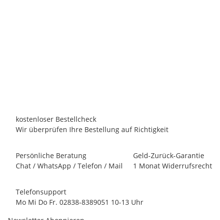
FAIRLAND
Fairland iGarden Mr. Pure Pro Salzelektrolyse 32 g/h MPP36
P
2.499,00 €
*
Persönliches Angebot anfordern!
Lieferzeit:
10 - 12 Werktage
innerhalb Deutschland
kostenloser Bestellcheck
Wir überprüfen Ihre Bestellung auf Richtigkeit
Persönliche Beratung
Geld-Zurück-Garantie
Chat / WhatsApp / Telefon / Mail
1 Monat Widerrufsrecht
Telefonsupport
Mo Mi Do Fr. 02838-8389051 10-13 Uhr