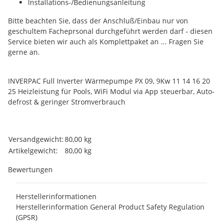
Installations-/Bedienungsanleitung
Bitte beachten Sie, dass der Anschluß/Einbau nur von
geschultem Facheprsonal durchgeführt werden darf - diesen
Service bieten wir auch als Komplettpaket an ... Fragen Sie
gerne an.
INVERPAC Full Inverter Wärmepumpe PX 09, 9Kw 11 14 16 20
25 Heizleistung für Pools, WiFi Modul via App steuerbar, Auto-
defrost & geringer Stromverbrauch
Produkteigenschaft
Wert
Versandgewicht:
80,00 kg
Artikelgewicht:
80,00
kg
Bewertungen
Herstellerinformationen
Herstellerinformation General Product Safety Regulation
(GPSR)