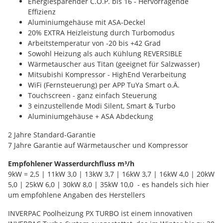
Energiesparender C.O.P. bis 16 - Hervorragende
Effizienz
Aluminiumgehäuse mit ASA-Deckel
20% EXTRA Heizleistung durch Turbomodus
Arbeitstemperatur von -20 bis +42 Grad
Sowohl Heizung als auch Kühlung REVERSIBLE
Wärmetauscher aus Titan (geeignet für Salzwasser)
Mitsubishi Kompressor - HighEnd Verarbeitung
WiFi (Fernsteuerung) per APP TuYa Smart o.Ä.
Touchscreen - ganz einfach Steuerung
3 einzustellende Modi Silent, Smart & Turbo
Aluminiumgehäuse + ASA Abdeckung
2 Jahre Standard-Garantie
7 Jahre Garantie auf Wärmetauscher und Kompressor
Empfohlener Wasserdurchfluss m³/h
9kW = 2,5 | 11kW 3,0 | 13kW 3,7 | 16kW 3,7 | 16kW 4,0 | 20kW
5,0 | 25kW 6,0 | 30kW 8,0 | 35kW 10,0 - es handels sich hier
um empfohlene Angaben des Herstellers
INVERPAC Poolheizung PX TURBO ist einem innovativen