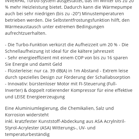
INVERPAC Turbo-System ausgestattet, das im Winter bis zu 20
% mehr Heizleistung bietet. Dadurch kann die Wärmepumpe
auch bei sehr niedrigen (bis zu -20°) Minustemperaturen
betrieben werden. Die Selbstentfrostungsfunktion hilft, den
Wärmeaustausch unter extremen Bedingungen
aufrechtzuerhalten.
- Die Turbo-Funktion verkürzt die Aufheizzeit um 20 % - Die
Schnellaufheizung ist ideal für die kältere Jahreszeit
- Sehr energieeffizient mit einem COP von bis zu 16 sparen
Sie Energie und damit Geld
- Flüsterleise: nur ca. 39 dB(A) in 1m Abstand - Extrem leise
durch spezielles Design zur Förderung der Schallabsorption
- Innovativ: bürstenloser Motor mit FI-Steuerung (Full-
Inverter) & doppelt rotierender Kompressor für eine effektive
und LEISE Energieerzeugung
Eine Aluminiumlegierung, die Chemikalien, Salz und
Korrosion widersteht
inkl. kratzfester Kunststoff-Abdeckung aus ASA Acrylnitril-
Styrol-Acrylester (ASA) Witterungs-, UV- und
temperaturbeständig