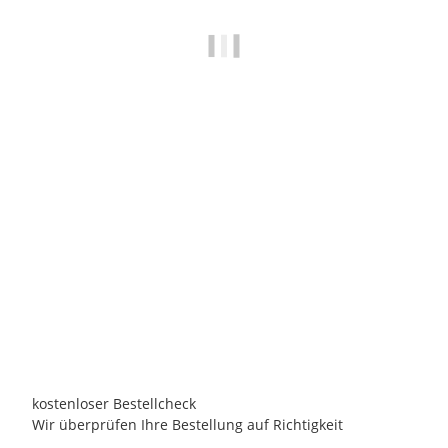
BALBOA
Balboa BP2100G1 Steuerung Whirlpool
J
765,00 €
*
Persönliches Angebot anfordern!
kostenloser Bestellcheck
Wir überprüfen Ihre Bestellung auf Richtigkeit