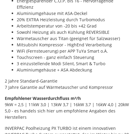
Energiesparender C.O.P. bis 16 - Hervorragende
Effizienz
Aluminiumgehäuse mit ASA-Deckel
20% EXTRA Heizleistung durch Turbomodus
Arbeitstemperatur von -20 bis +42 Grad
Sowohl Heizung als auch Kühlung REVERSIBLE
Wärmetauscher aus Titan (geeignet für Salzwasser)
Mitsubishi Kompressor - HighEnd Verarbeitung
WiFi (Fernsteuerung) per APP TuYa Smart o.Ä.
Touchscreen - ganz einfach Steuerung
3 einzustellende Modi Silent, Smart & Turbo
Aluminiumgehäuse + ASA Abdeckung
2 Jahre Standard-Garantie
7 Jahre Garantie auf Wärmetauscher und Kompressor
Empfohlener Wasserdurchfluss m³/h
9kW = 2,5 | 11kW 3,0 | 13kW 3,7 | 16kW 3,7 | 16kW 4,0 | 20kW
5,0 - es handels sich hier um empfohlene Angaben des
Herstellers
INVERPAC Poolheizung PX TURBO ist einem innovativen