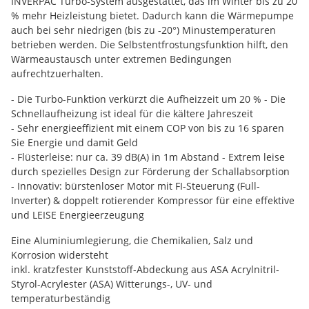
INVERPAC Turbo-System ausgestattet, das im Winter bis zu 20
% mehr Heizleistung bietet. Dadurch kann die Wärmepumpe
auch bei sehr niedrigen (bis zu -20°) Minustemperaturen
betrieben werden. Die Selbstentfrostungsfunktion hilft, den
Wärmeaustausch unter extremen Bedingungen
aufrechtzuerhalten.
- Die Turbo-Funktion verkürzt die Aufheizzeit um 20 % - Die
Schnellaufheizung ist ideal für die kältere Jahreszeit
- Sehr energieeffizient mit einem COP von bis zu 16 sparen
Sie Energie und damit Geld
- Flüsterleise: nur ca. 39 dB(A) in 1m Abstand - Extrem leise
durch spezielles Design zur Förderung der Schallabsorption
- Innovativ: bürstenloser Motor mit FI-Steuerung (Full-
Inverter) & doppelt rotierender Kompressor für eine effektive
und LEISE Energieerzeugung
Eine Aluminiumlegierung, die Chemikalien, Salz und
Korrosion widersteht
inkl. kratzfester Kunststoff-Abdeckung aus ASA Acrylnitril-
Styrol-Acrylester (ASA) Witterungs-, UV- und
temperaturbeständig