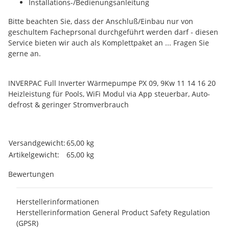
Installations-/Bedienungsanleitung
Bitte beachten Sie, dass der Anschluß/Einbau nur von
geschultem Facheprsonal durchgeführt werden darf - diesen
Service bieten wir auch als Komplettpaket an ... Fragen Sie
gerne an.
INVERPAC Full Inverter Wärmepumpe PX 09, 9Kw 11 14 16 20
Heizleistung für Pools, WiFi Modul via App steuerbar, Auto-
defrost & geringer Stromverbrauch
Produkteigenschaft
Wert
Versandgewicht:
65,00 kg
Artikelgewicht:
65,00
kg
Bewertungen
Herstellerinformationen
Herstellerinformation General Product Safety Regulation
(GPSR)