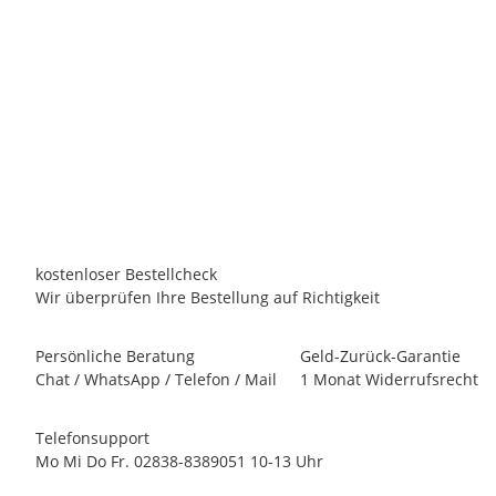
SPECK
SPECK Bettar Top 14 Pumpe Poolpumpe
507,00 €
*
Persönliches Angebot anfordern!
kostenloser Bestellcheck
Wir überprüfen Ihre Bestellung auf Richtigkeit
Persönliche Beratung
Geld-Zurück-Garantie
Chat / WhatsApp / Telefon / Mail
1 Monat Widerrufsrecht
Telefonsupport
Mo Mi Do Fr. 02838-8389051 10-13 Uhr