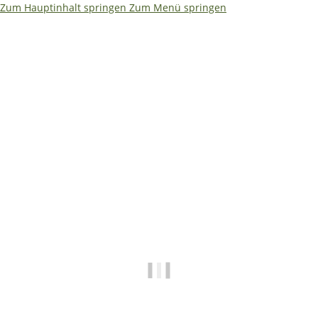
Zum Hauptinhalt springen
Zum Menü springen
Ja – ich würde es etwas kompakter machen. Weniger Text,
dafür größere Aussagen. So bleibt es auf einen Blick
erfassbar: ```html
🌴
🏖️ Betriebsferien 08.08. –
19.08.2026
✅ Shop • Bestellungen • Versand laufen wie
gewohnt weiter
📧
E-Mails beantworten wir während der
Betriebsferien mit etwas Verzögerung.
🔧 Technische Hilfe (Mo–Fr · 09:00–14:00
Uhr)