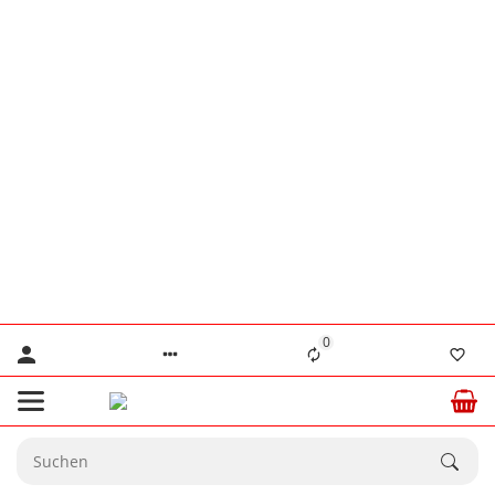
👨‍🔧 Herr Lennertz
+49 (0) 176 / 555 586 69
👨‍🔧 Herr Stanke
+49 (0) 176 / 466 646 35
⚠️ Nur für dringende technische Anliegen.
💙 Ab dem
20.08.2026
sind wir wieder
☀️
vollständig für Sie da.
0