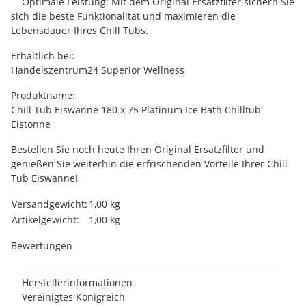
Optimale Leistung: Mit dem Original Ersatzfilter sichern Sie
sich die beste Funktionalität und maximieren die
Lebensdauer Ihres Chill Tubs.
Erhältlich bei:
Handelszentrum24 Superior Wellness
Produktname:
Chill Tub Eiswanne 180 x 75 Platinum Ice Bath Chilltub
Eistonne
Bestellen Sie noch heute Ihren Original Ersatzfilter und
genießen Sie weiterhin die erfrischenden Vorteile Ihrer Chill
Tub Eiswanne!
Produkteigenschaft
Wert
Versandgewicht:
1,00 kg
Artikelgewicht:
1,00
kg
Bewertungen
Herstellerinformationen
Vereinigtes Königreich