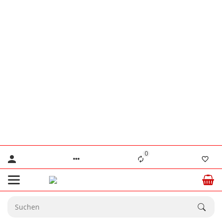
👨‍🔧 Herr Lennertz
+49 (0) 176 / 555 586 69
👨‍🔧 Herr Stanke
+49 (0) 176 / 466 646 35
⚠️ Nur für dringende technische Anliegen.
💙 Ab dem
20.08.2026
sind wir wieder
☀️
vollständig für Sie da.
0