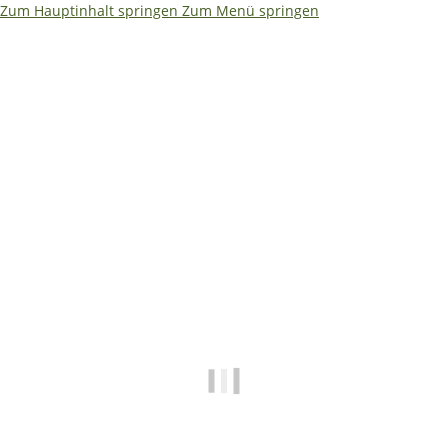
Zum Hauptinhalt springen
Zum Menü springen
Ja – ich würde es etwas kompakter machen. Weniger Text,
dafür größere Aussagen. So bleibt es auf einen Blick
erfassbar: ```html
🌴
🏖️ Betriebsferien 08.08. –
19.08.2026
✅ Shop • Bestellungen • Versand laufen wie
gewohnt weiter
📧
E-Mails beantworten wir während der
Betriebsferien mit etwas Verzögerung.
🔧 Technische Hilfe (Mo–Fr · 09:00–14:00
Uhr)