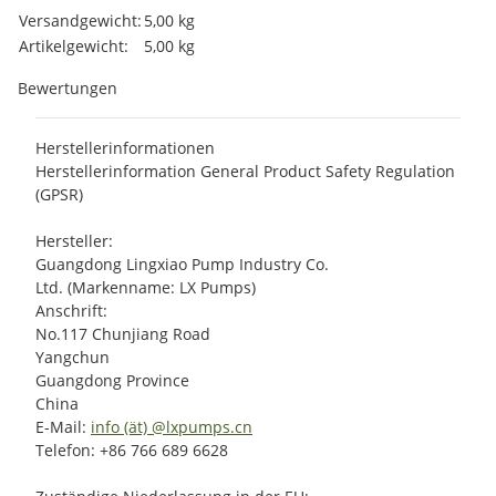
Produkteigenschaft
Wert
Versandgewicht:
5,00 kg
Artikelgewicht:
5,00
kg
Bewertungen
Herstellerinformationen
Herstellerinformation General Product Safety Regulation
(GPSR)
Hersteller:
Guangdong Lingxiao Pump Industry Co.
Ltd. (Markenname: LX Pumps)
Anschrift:
No.117 Chunjiang Road
Yangchun
Guangdong Province
China
E-Mail:
info (ät) @lxpumps.cn
Telefon: +86 766 689 6628