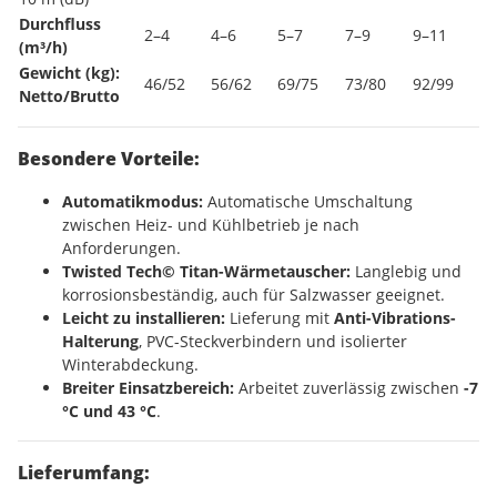
Durchfluss
2–4
4–6
5–7
7–9
9–11
(m³/h)
Gewicht (kg):
46/52
56/62
69/75
73/80
92/99
Netto/Brutto
Besondere Vorteile:
Automatikmodus:
Automatische Umschaltung
zwischen Heiz- und Kühlbetrieb je nach
Anforderungen.
Twisted Tech© Titan-Wärmetauscher:
Langlebig und
korrosionsbeständig, auch für Salzwasser geeignet.
Leicht zu installieren:
Lieferung mit
Anti-Vibrations-
Halterung
, PVC-Steckverbindern und isolierter
Winterabdeckung.
Breiter Einsatzbereich:
Arbeitet zuverlässig zwischen
-7
°C und 43 °C
.
Lieferumfang: