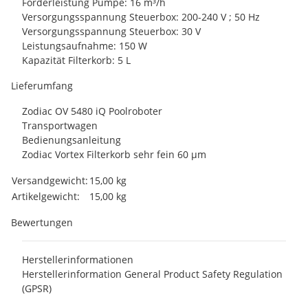
Förderleistung Pumpe: 16 m³/h
Versorgungsspannung Steuerbox: 200-240 V ; 50 Hz
Versorgungsspannung Steuerbox: 30 V
Leistungsaufnahme: 150 W
Kapazität Filterkorb: 5 L
Lieferumfang
Zodiac OV 5480 iQ Poolroboter
Transportwagen
Bedienungsanleitung
Zodiac Vortex Filterkorb sehr fein 60 µm
Produkteigenschaft
Wert
Versandgewicht:
15,00 kg
Artikelgewicht:
15,00
kg
Bewertungen
Herstellerinformationen
Herstellerinformation General Product Safety Regulation
(GPSR)