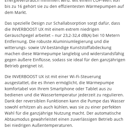
Energieverbrauch minimiert wird. Mit einem COP-Wert von
bis zu 16 gehört sie zu den effizientesten Wärmepumpen auf
dem Markt.
Das spezielle Design zur Schallabsorption sorgt dafür, dass
die INVERBOOST UX mit einem extrem niedrigen
Geräuschpegel arbeitet – nur 23,2-32,4 dB(A) bei 10 Metern
Entfernung. Die robuste Aluminiumlegierung und die
witterungs- sowie UV-beständige Kunststoffabdeckung
machen diese Wärmepumpe langlebig und widerstandsfähig
gegen äußere Einflüsse, sodass sie ideal für den ganzjährigen
Betrieb geeignet ist.
Die INVERBOOST UX ist mit einer Wi-Fi-Steuerung
ausgestattet, die es Ihnen ermöglicht, die Wärmepumpe
komfortabel von Ihrem Smartphone oder Tablet aus zu
bedienen und die Wassertemperatur jederzeit zu regulieren.
Dank der reversiblen Funktionen kann die Pumpe das Wasser
sowohl erhitzen als auch kühlen, was sie zu einer perfekten
Wahl für die ganzjährige Nutzung macht. Der automatische
Abtaumodus gewährleistet einen zuverlässigen Betrieb auch
bei niedrigen Außentemperaturen.