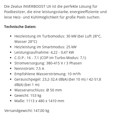
Die Zealux INVERBOOST UX ist die perfekte Lösung für
Poolbesitzer, die eine leistungsstarke, energieeffiziente und
leise Heiz- und Kühlmöglichkeit für große Pools suchen.
Technische Daten:
Heizleistung im Turbomodus: 30 kW (bei Luft 28°C,
Wasser 28°C)
Heizleistung im Smartmodus: 25 kW
Leistungsaufnahme: 4,22 - 0,47 kW
C.O.P.: 16 - 7,1 (COP im Turbo-Modus: 7,1)
Stromversorgung: 380-415 V / 3 Phasen
Nennstrom: 7,5 A
Empfohlene Wasserströmung: 10 m³/h
Geräuschpegel: 23,2-32,4 dB(A) (bei 10 m) / 42-51,8
dB(A) (bei 1 m)
Wasseranschluss: Ø 50 mm
Gewicht: 153 kg
Maße: 1113 x 480 x 1410 mm
Produkteigenschaft
Wert
Versandgewicht:
147,00 kg