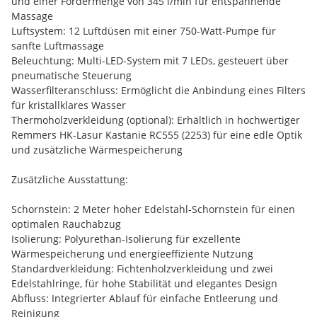
und einer Fördermenge von 345 l/min für entspannende
Massage
Luftsystem: 12 Luftdüsen mit einer 750-Watt-Pumpe für
sanfte Luftmassage
Beleuchtung: Multi-LED-System mit 7 LEDs, gesteuert über
pneumatische Steuerung
Wasserfilteranschluss: Ermöglicht die Anbindung eines Filters
für kristallklares Wasser
Thermoholzverkleidung (optional): Erhältlich in hochwertiger
Remmers HK-Lasur Kastanie RC555 (2253) für eine edle Optik
und zusätzliche Wärmespeicherung
Zusätzliche Ausstattung:
Schornstein: 2 Meter hoher Edelstahl-Schornstein für einen
optimalen Rauchabzug
Isolierung: Polyurethan-Isolierung für exzellente
Wärmespeicherung und energieeffiziente Nutzung
Standardverkleidung: Fichtenholzverkleidung und zwei
Edelstahlringe, für hohe Stabilität und elegantes Design
Abfluss: Integrierter Ablauf für einfache Entleerung und
Reinigung