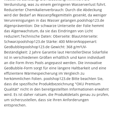
Verdunstung, was zu einem geringeren Wasserverlust führt.​
Reduzierter Chemikalienverbrauch: Durch die Abdeckung
wird der Bedarf an Wasserpflegemitteln gesenkt, da weniger
Verunreinigungen in das Wasser gelangen.​ poolshop123.de
Algenprävention: Die schwarze Unterseite der Folie hemmt
das Algenwachstum, da sie das Eindringen von Licht
reduziert.​ Technische Daten: Oberseite: Blau​ Unterseite:
Schwarz​ poolshop123.de Stärke: 400 Mikron​ Noppenart:
GeoBubble​ poolshop123.de Gewicht: 368 g/m²​ UV-
Beständigkeit: 2 Jahre Garantie laut Hersteller​ Diese Solarfolie
ist in verschiedenen Größen erhältlich und kann individuell
an die Form Ihres Pools angepasst werden. Die innovative
GeoBubble-Form sorgt für eine längere Haltbarkeit und eine
effizientere Wärmespeicherung im Vergleich zu
herkömmlichen Folien. ​ poolshop123.de Bitte beachten Sie,
dass die spezifische Produktbezeichnung "OKU Premium
Qualität" nicht in den bereitgestellten Informationen erwähnt
wird. Es ist daher ratsam, die Produktdetails genau zu prüfen,
um sicherzustellen, dass sie Ihren Anforderungen
entsprechen.