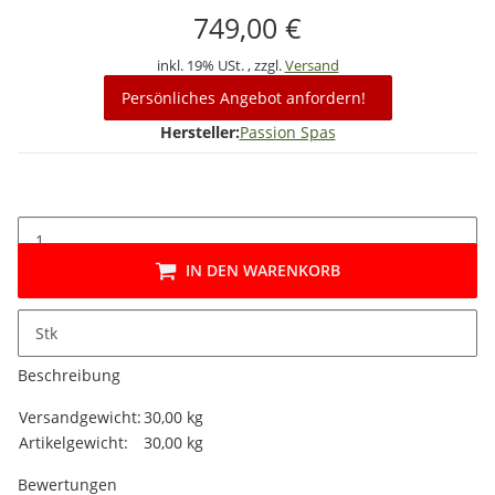
749,00 €
inkl. 19% USt. , zzgl.
Versand
Persönliches Angebot anfordern!
Hersteller:
Passion Spas
IN DEN WARENKORB
Stk
Beschreibung
Produkteigenschaft
Wert
Versandgewicht:
30,00 kg
Artikelgewicht:
30,00
kg
Bewertungen