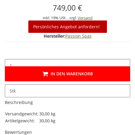
749,00 €
inkl. 19% USt. , zzgl.
Versand
Persönliches Angebot anfordern!
Hersteller:
Passion Spas
IN DEN WARENKORB
Stk
Beschreibung
Produkteigenschaft
Wert
Versandgewicht:
30,00 kg
Artikelgewicht:
30,00
kg
Bewertungen