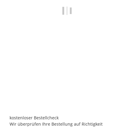
PASSION SPAS
2025 Passion Spas Fonteyn Whirlpool Pleasure |
SIGNATURE Collection | 215 x 200 x 91
8.690,00 €
*
Persönliches Angebot anfordern!
Lieferzeit:
ca. 3 Wochen
innerhalb Deutschland
kostenloser Bestellcheck
Wir überprüfen Ihre Bestellung auf Richtigkeit