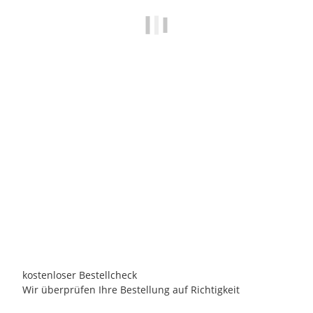
PASSION SPAS
2025 Passion Spas Fonteyn Whirlpool Pleasure |
SIGNATURE Collection | 215 x 200 x 91
8.690,00 €
*
Persönliches Angebot anfordern!
Lieferzeit:
ca. 3 Wochen
innerhalb Deutschland
kostenloser Bestellcheck
Wir überprüfen Ihre Bestellung auf Richtigkeit