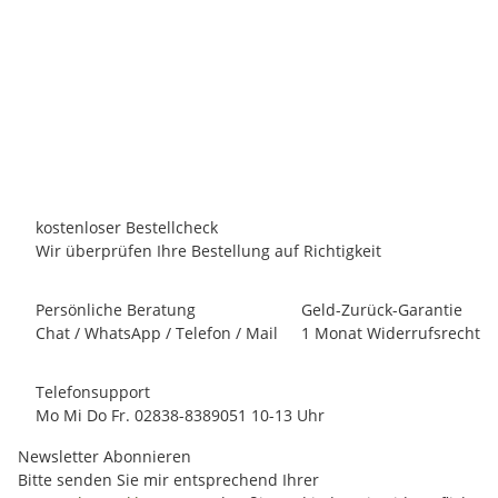
ORP-Messung | WIFI 2025
2.249,00 €
*
Alter Preis:
2.699,00 €
Persönliches Angebot anfordern!
Lieferzeit:
12 - 14 Werktage
innerhalb Deutschland
kostenloser Bestellcheck
Wir überprüfen Ihre Bestellung auf Richtigkeit
Persönliche Beratung
Geld-Zurück-Garantie
Chat / WhatsApp / Telefon / Mail
1 Monat Widerrufsrecht
Telefonsupport
Mo Mi Do Fr. 02838-8389051 10-13 Uhr
Newsletter Abonnieren
Bitte senden Sie mir entsprechend Ihrer