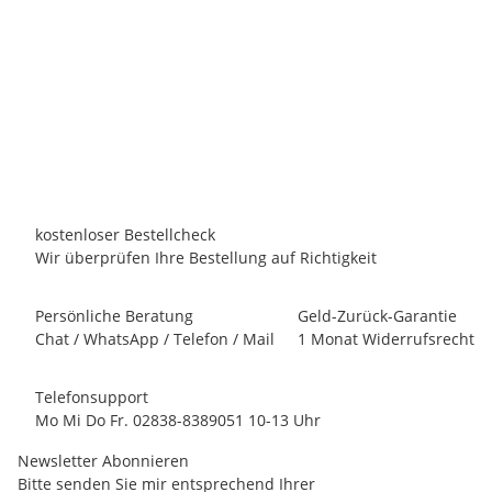
WEINMANN GMBH | TREND POOL
Bodensaugerdüse Premium | -verstärkt & mit seitlichen
Borsten- mit Ansaugstutzen
17,90 €
*
Persönliches Angebot anfordern!
kostenloser Bestellcheck
Wir überprüfen Ihre Bestellung auf Richtigkeit
Persönliche Beratung
Geld-Zurück-Garantie
Chat / WhatsApp / Telefon / Mail
1 Monat Widerrufsrecht
Telefonsupport
Mo Mi Do Fr. 02838-8389051 10-13 Uhr
Newsletter Abonnieren
Bitte senden Sie mir entsprechend Ihrer