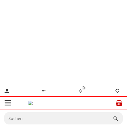
👨‍🔧 Herr Lennertz
+49 (0) 176 / 555 586 69
👨‍🔧 Herr Stanke
+49 (0) 176 / 466 646 35
⚠️ Nur für dringende technische Anliegen.
💙 Ab dem
20.08.2026
sind wir wieder
☀️
vollständig für Sie da.
0