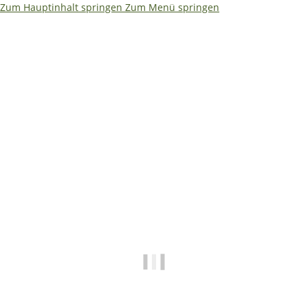
Zum Hauptinhalt springen
Zum Menü springen
Ja – ich würde es etwas kompakter machen. Weniger Text,
dafür größere Aussagen. So bleibt es auf einen Blick
erfassbar: ```html
🌴
🏖️ Betriebsferien 08.08. –
19.08.2026
✅ Shop • Bestellungen • Versand laufen wie
gewohnt weiter
📧
E-Mails beantworten wir während der
Betriebsferien mit etwas Verzögerung.
🔧 Technische Hilfe (Mo–Fr · 09:00–14:00
Uhr)