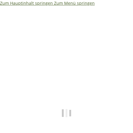
Zum Hauptinhalt springen
Zum Menü springen
Ja – ich würde es etwas kompakter machen. Weniger Text,
dafür größere Aussagen. So bleibt es auf einen Blick
erfassbar: ```html
🌴
🏖️ Betriebsferien 08.08. –
19.08.2026
✅ Shop • Bestellungen • Versand laufen wie
gewohnt weiter
📧
E-Mails beantworten wir während der
Betriebsferien mit etwas Verzögerung.
🔧 Technische Hilfe (Mo–Fr · 09:00–14:00
Uhr)