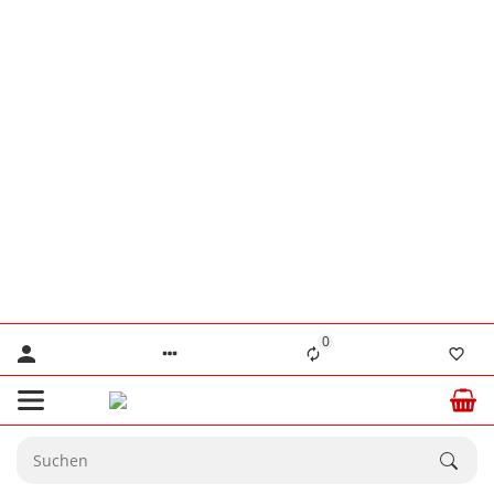
👨‍🔧 Herr Lennertz
+49 (0) 176 / 555 586 69
👨‍🔧 Herr Stanke
+49 (0) 176 / 466 646 35
⚠️ Nur für dringende technische Anliegen.
💙 Ab dem
20.08.2026
sind wir wieder
☀️
vollständig für Sie da.
0