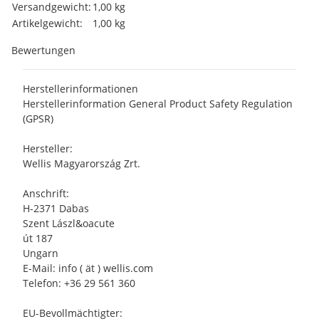
Produkteigenschaft
Wert
Versandgewicht:
1,00 kg
Artikelgewicht:
1,00
kg
Bewertungen
Herstellerinformationen
Herstellerinformation General Product Safety Regulation
(GPSR)
Hersteller:
Wellis Magyarország Zrt.
Anschrift:
H-2371 Dabas
Szent Lászl&oacute
út 187
Ungarn
E-Mail: info ( ät ) wellis.com
Telefon: +36 29 561 360
EU-Bevollmächtigter: