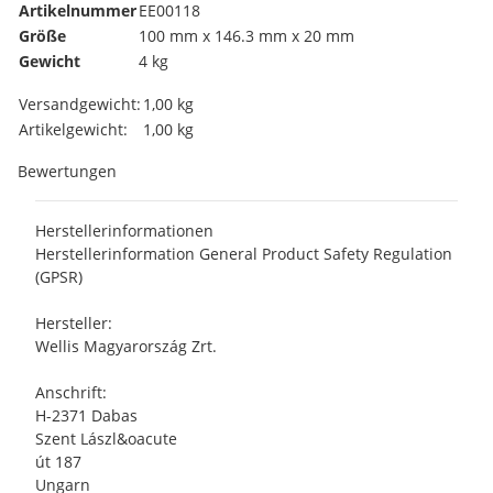
Artikelnummer
EE00118
Größe
100 mm x 146.3 mm x 20 mm
Gewicht
4 kg
Produkteigenschaft
Wert
Versandgewicht:
1,00 kg
Artikelgewicht:
1,00
kg
Bewertungen
Herstellerinformationen
Herstellerinformation General Product Safety Regulation
(GPSR)
Hersteller:
Wellis Magyarország Zrt.
Anschrift:
H-2371 Dabas
Szent Lászl&oacute
út 187
Ungarn