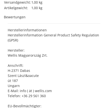
Produkteigenschaft
Wert
Versandgewicht:
1,00 kg
Artikelgewicht:
1,00
kg
Bewertungen
Herstellerinformationen
Herstellerinformation General Product Safety Regulation
(GPSR)
Hersteller:
Wellis Magyarország Zrt.
Anschrift:
H-2371 Dabas
Szent Lászl&oacute
út 187
Ungarn
E-Mail: info ( ät ) wellis.com
Telefon: +36 29 561 360
EU-Bevollmächtigter: