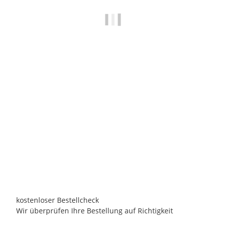
LX
LX WP200-II zweistufige 2-stufige Pumpe Whirlpool
Massagepumpe Jetpumpe
269,00 €
*
Persönliches Angebot anfordern!
kostenloser Bestellcheck
Wir überprüfen Ihre Bestellung auf Richtigkeit