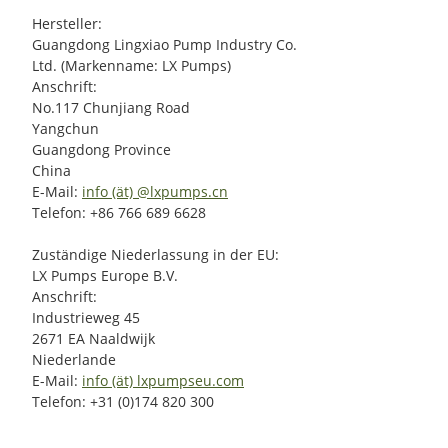
Hersteller:
Guangdong Lingxiao Pump Industry Co.
Ltd. (Markenname: LX Pumps)
Anschrift:
No.117 Chunjiang Road
Yangchun
Guangdong Province
China
E-Mail:
info (ät) @lxpumps.cn
Telefon: +86 766 689 6628
Zuständige Niederlassung in der EU:
LX Pumps Europe B.V.
Anschrift:
Industrieweg 45
2671 EA Naaldwijk
Niederlande
E-Mail:
info (ät) lxpumpseu.com
Telefon: +31 (0)174 820 300