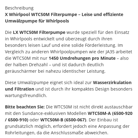
Beschreibung
X Whirlpool WTC50M Filterpumpe – Leise und effiziente
Umwälzpumpe für Whirlpools
Die
LX WTC50M Filterpumpe
wurde speziell für den Einsatz
in Whirlpools entwickelt und überzeugt durch ihren
besonders leisen Lauf und eine solide Förderleistung. Im
Vergleich zu anderen Whirlpoolpumpen wie der JA35 arbeitet
die WTC50M mit nur
1450 Umdrehungen pro Minute
– also
der halben Drehzahl – und ist dadurch deutlich
geräuschärmer bei nahezu identischer Leistung.
Diese Umwälzpumpe eignet sich ideal zur
Wasserzirkulation
und Filtration
und ist durch ihr kompaktes Design besonders
wartungsfreundlich.
Bitte beachten Sie:
Die WTC50M ist nicht direkt austauschbar
mit den Sundance-exklusiven Modellen
WTC50M-A (6500-920
/ 6500-910)
oder
WTC50M-B (6500-067)
. Der Einbau ist
grundsätzlich möglich, erfordert jedoch eine Anpassung der
Rohrleitungen, da die Anschlussmaße abweichen.