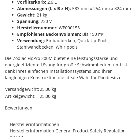
Vorfilterkorb:
2,6 L
Abmessungen (L x B x H):
583 mm x 254 mm x 324 mm
Gewicht:
21 kg
Spannung:
230 V
Herstellernummer:
WP000153
Empfohlenes Beckenvolumen:
Bis 150 m³
Verwendung:
Einbaubecken, Quick-Up-Pools,
Stahlwandbecken, Whirlpools
Die Zodiac FloPro 200M bietet eine leistungsstarke und
energieeffiziente Lösung für große Schwimmbecken und ist
dank ihres einfachen Installationssystems und ihrer
langlebigen Konstruktion die ideale Wahl für Poolbesitzer.
Produkteigenschaft
Wert
Versandgewicht:
25,00 kg
Artikelgewicht:
25,00
kg
Bewertungen
Herstellerinformationen
Herstellerinformation General Product Safety Regulation