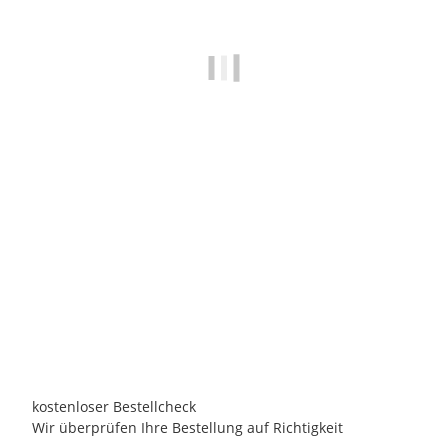
BENIFERRO
RX-Platinsonde 1m - BNC
79,00 €
*
Persönliches Angebot anfordern!
kostenloser Bestellcheck
Wir überprüfen Ihre Bestellung auf Richtigkeit