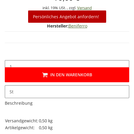
inkl. 19% USt. , zzgl.
Versand
Persönliches Angebot anfordern!
Hersteller:
Beniferro
IN DEN WARENKORB
St
Beschreibung
Produkteigenschaft
Wert
Versandgewicht:
0,50 kg
Artikelgewicht:
0,50
kg