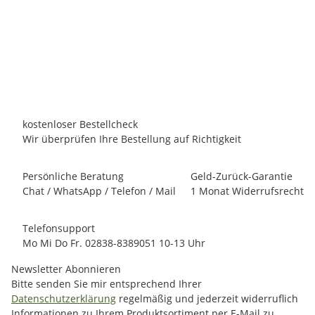
110m3 WIFI Cover Poolheizung
3.499,00 €
*
Persönliches Angebot anfordern!
Lieferzeit:
10 - 12 Werktage
innerhalb Deutschland
kostenloser Bestellcheck
Wir überprüfen Ihre Bestellung auf Richtigkeit
Persönliche Beratung
Geld-Zurück-Garantie
Chat / WhatsApp / Telefon / Mail
1 Monat Widerrufsrecht
Telefonsupport
Mo Mi Do Fr. 02838-8389051 10-13 Uhr
Newsletter Abonnieren
Bitte senden Sie mir entsprechend Ihrer
Datenschutzerklärung
regelmäßig und jederzeit widerruflich
Informationen zu Ihrem Produktsortiment per E-Mail zu.