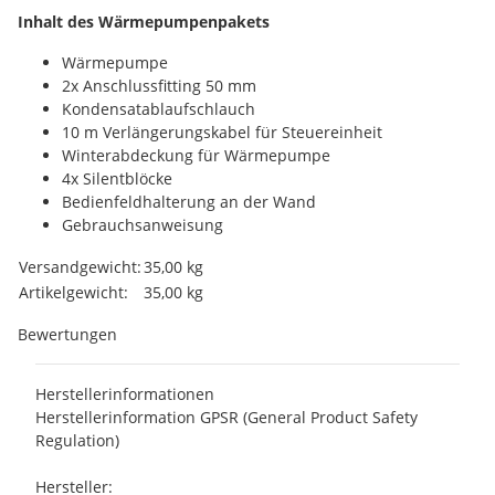
Inhalt des Wärmepumpenpakets
Wärmepumpe
2x Anschlussfitting 50 mm
Kondensatablaufschlauch
10 m Verlängerungskabel für Steuereinheit
Winterabdeckung für Wärmepumpe
4x Silentblöcke
Bedienfeldhalterung an der Wand
Gebrauchsanweisung
Produkteigenschaft
Wert
Versandgewicht:
35,00 kg
Artikelgewicht:
35,00
kg
Bewertungen
Herstellerinformationen
Herstellerinformation GPSR (General Product Safety
Regulation)
Hersteller: