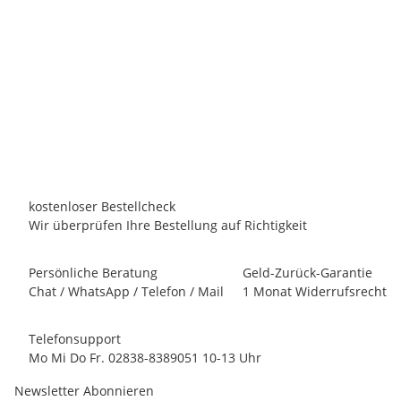
SUNSPA
Fass Sauna Fasssauna Traditionell TR-300 Zedernholz
F
306x185cm - mit Aufbau innerhalb NRW möglich
6.165,50 €
*
Persönliches Angebot anfordern!
Lieferzeit:
4 - 6 Wochen
innerhalb Deutschland
kostenloser Bestellcheck
Wir überprüfen Ihre Bestellung auf Richtigkeit
Persönliche Beratung
Geld-Zurück-Garantie
Chat / WhatsApp / Telefon / Mail
1 Monat Widerrufsrecht
Telefonsupport
Mo Mi Do Fr. 02838-8389051 10-13 Uhr
Newsletter Abonnieren