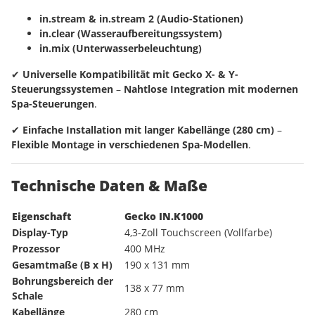
in.stream & in.stream 2 (Audio-Stationen)
in.clear (Wasseraufbereitungssystem)
in.mix (Unterwasserbeleuchtung)
✔
Universelle Kompatibilität mit Gecko X- & Y-
Steuerungssystemen
–
Nahtlose Integration mit modernen
Spa-Steuerungen
.
✔
Einfache Installation mit langer Kabellänge (280 cm)
–
Flexible Montage in verschiedenen Spa-Modellen
.
Technische Daten & Maße
Eigenschaft
Gecko IN.K1000
Display-Typ
4,3-Zoll Touchscreen (Vollfarbe)
Prozessor
400 MHz
Gesamtmaße (B x H)
190 x 131 mm
Bohrungsbereich der
138 x 77 mm
Schale
Kabellänge
280 cm