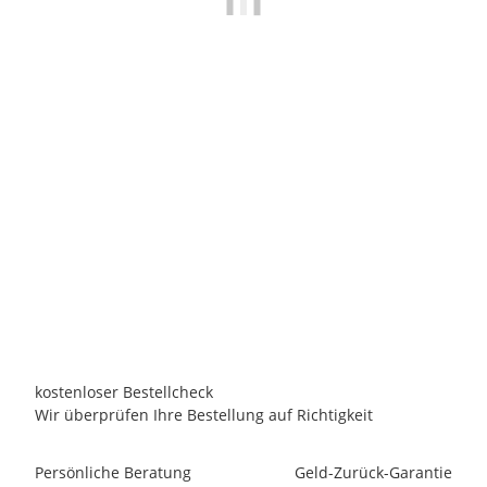
PASSION SPAS
2025 Passion Spas Fonteyn Whirlpool Serene 6 MODERN
Collection | 243 x 224 x 93
11.999,00 €
*
Persönliches Angebot anfordern!
kostenloser Bestellcheck
Wir überprüfen Ihre Bestellung auf Richtigkeit
Persönliche Beratung
Geld-Zurück-Garantie