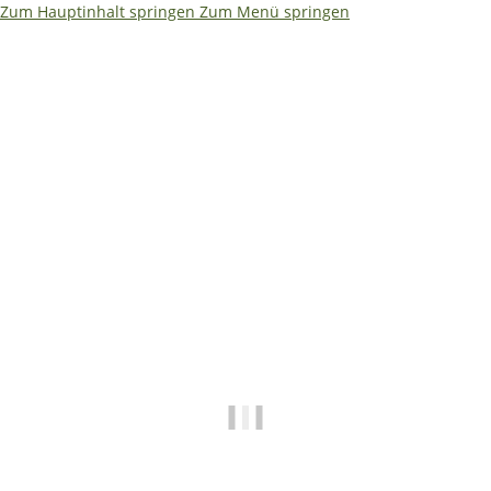
Zum Hauptinhalt springen
Zum Menü springen
Ja – ich würde es etwas kompakter machen. Weniger Text,
dafür größere Aussagen. So bleibt es auf einen Blick
erfassbar: ```html
🌴
🏖️ Betriebsferien 08.08. –
19.08.2026
✅ Shop • Bestellungen • Versand laufen wie
gewohnt weiter
📧
E-Mails beantworten wir während der
Betriebsferien mit etwas Verzögerung.
🔧 Technische Hilfe (Mo–Fr · 09:00–14:00
Uhr)