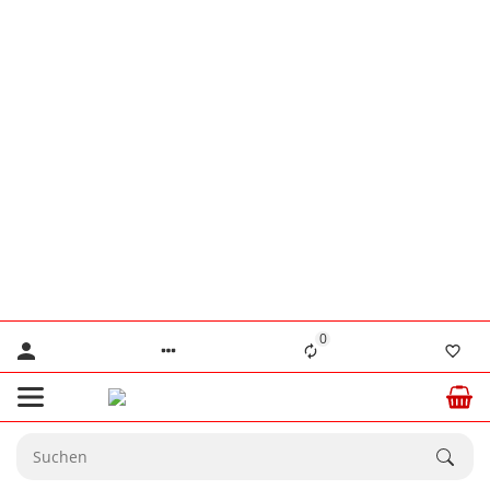
👨‍🔧 Herr Lennertz
+49 (0) 176 / 555 586 69
👨‍🔧 Herr Stanke
+49 (0) 176 / 466 646 35
⚠️ Nur für dringende technische Anliegen.
💙 Ab dem
20.08.2026
sind wir wieder
☀️
vollständig für Sie da.
0