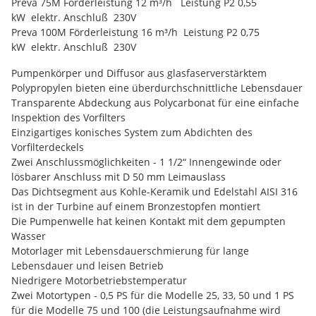
Preva 75M Förderleistung 12 m³/h Leistung P2 0,55
kW elektr. Anschluß 230V
Preva 100M Förderleistung 16 m³/h Leistung P2 0,75
kW elektr. Anschluß 230V
Pumpenkörper und Diffusor aus glasfaserverstärktem
Polypropylen bieten eine überdurchschnittliche Lebensdauer
Transparente Abdeckung aus Polycarbonat für eine einfache
Inspektion des Vorfilters
Einzigartiges konisches System zum Abdichten des
Vorfilterdeckels
Zwei Anschlussmöglichkeiten - 1 1/2“ Innengewinde oder
lösbarer Anschluss mit D 50 mm Leimauslass
Das Dichtsegment aus Kohle-Keramik und Edelstahl AISI 316
ist in der Turbine auf einem Bronzestopfen montiert
Die Pumpenwelle hat keinen Kontakt mit dem gepumpten
Wasser
Motorlager mit Lebensdauerschmierung für lange
Lebensdauer und leisen Betrieb
Niedrigere Motorbetriebstemperatur
Zwei Motortypen - 0,5 PS für die Modelle 25, 33, 50 und 1 PS
für die Modelle 75 und 100 (die Leistungsaufnahme wird