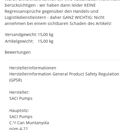
berücksichtigen - wir haben dann leider KEINE
Regressansprüche gegenüber den Handels-und
Logistikdienstleistern - daher GANZ WICHTIG: Nicht
annehmen bei einem sichtbaren Schaden des Artikels!
Produkteigenschaft
Wert
Versandgewicht:
15,00 kg
Artikelgewicht:
15,00
kg
Bewertungen
Herstellerinformationen
Herstellerinformation General Product Safety Regulation
(GPSR)
Hersteller:
SACI Pumps
Hauptsitz:
SACI Pumps
C.º/ Can Muntanyola
núm 4-22