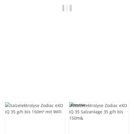
ZODIAC
Zodiac Alpha iQ RA 6500 iQ Poolroboter - Boden, Wand,
Wasserlinie - RA6500iq
1.349,00 €
*
Lieferzeit:
11 - 13 Werktage
innerhalb Deutschland
Bestseller